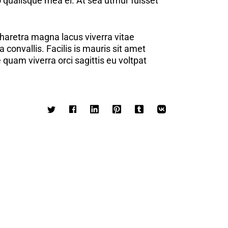
o qualisque mea ei. At sea utmur fuisset
pharetra magna lacus viverra vitae
convallis. Facilis is mauris sit amet
quam viverra orci sagittis eu voltpat