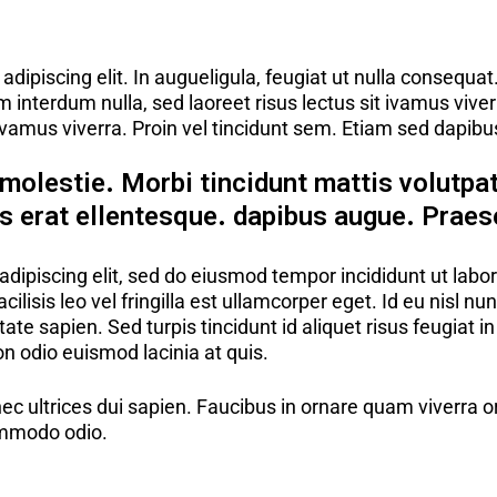
adipiscing elit. In augueligula, feugiat ut nulla consequa
am interdum nulla, sed laoreet risus lectus sit ivamus vive
ivamus viverra. Proin vel tincidunt sem. Etiam sed dapibu
molestie. Morbi tincidunt mattis volutpat
us erat ellentesque. dapibus augue. Praes
dipiscing elit, sed do eiusmod tempor incididunt ut labor
lisis leo vel fringilla est ullamcorper eget. Id eu nisl n
ate sapien. Sed turpis tincidunt id aliquet risus feugiat 
n odio euismod lacinia at quis.
nec ultrices dui sapien. Faucibus in ornare quam viverra 
ommodo odio.