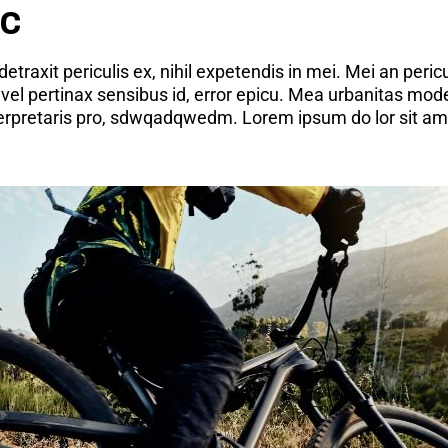
ic
axit periculis ex, nihil expetendis in mei. Mei an pericula
 vel pertinax sensibus id, error epicu. Mea urbanitas moder
nterpretaris pro, sdwqadqwedm. Lorem ipsum do lor sit ame