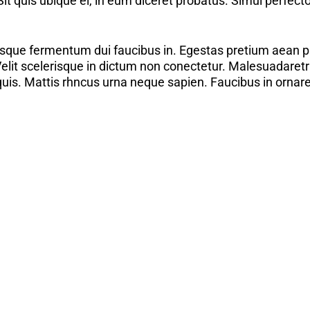
t quis ubique ei, in eum diceret probatus. Simul perfect
elerisque fermentum dui faucibus in. Egestas pretium aean 
elit scelerisque in dictum non conectetur. Malesuadaretra 
is. Mattis rhncus urna neque sapien. Faucibus in ornare 