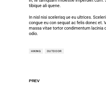
in, te tamquam molestie imperdiet cum. Si
tibique ali quene.
In nisl nisi scelerisq ue eu ultrices. Sc
congue eu con sequat ac felis donec et. V
massa vitae tortor condimentum lacinia qu
odio.
HIKING
OUTDOOR
PREV